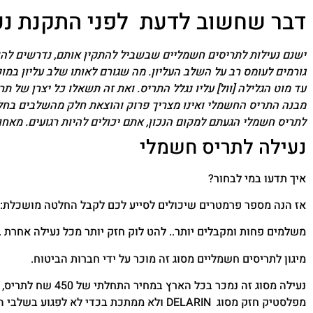
דבר שחשוב לדעת לפני התקנת נע
ישנם נעילות לתריסים חשמליים שבשביל להתקין אותם, נדרשים להו
גורמים לעומס רב על השלב העליון. מה שגורם לאותו שלב עליון במ
עד מוט הגלילה [וול] עליו נגלל התריס. ואת זה תשאלו כל יצרן של
מבנה התריס החשמלי ואינו מצריך פרוק והוצאת חלק מהשלבים בחלקו
לתריס חשמלי הגעתם למקום הנכון, אתם יכולים להיות רגועים. מאחוריי למעלה מ 33 שנות ניסיון, ואני מכיר תריסים חשמליים מדור ראשון ועד ד
נעילה לתריס חשמלי
איך תדעו במי לבחור?
אז הנה מספר פרמטרים שיכולים לסייע לכם לקבל החלטה מושכלת:
משלמים פחות ומקבלים יותר.. להט לוק חזק יותר מכל נעילה אחרת .
מיגון לתריסים חשמליים מסוג זה מוכר על ידי חברות הביטוח.
נעילה מסוג זה נמכ
מפלסטיק חזק מסוג DELARIN ולא ממתכת בכדי לא לפגוע בשלבי התריס, המוצר עבר בדיקות תחת לחץ — והוכיח את עצמו.