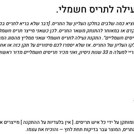
ילה לתריס חשמלי.
ציא כמה שלבים בחלקו העליון של התריס. [דבר שלא בריא לתריס בכ
וקדם או במאוחר להתנתק משאר התריס. לכן כשאני מייצר תריס חשמל
 תריסים חשמליים”. התקנת נעילה לתריס חשמלי שאני ממליץ מהסוג המ
 העליון של התריס. אז שלא יספרו לכם סיפורים על תקן כזה או אח
ור אחרון כמו את כפות ידי.
ר בכל הארץ במחיר התחלתי של 450 שח לתריס, ומותקן על ידי כל איש תריסים. [ אין בלעדיות על ההתקנ