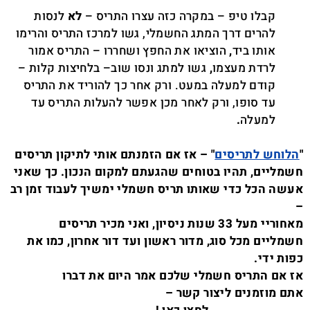
קבלו טיפ – במקרה כזה עצרו התריס –
לא
לנסות
להרים דרך המתג החשמלי, גשו למרכז התריס והרימו
אותו ביד
,
הוציאו את החפץ ושחררו – התריס אמור
לרדת מעצמו
,
גשו למתג ונסו שוב– בלחיצות קלות –
קודם למעלה במעט. ורק אחר כך להוריד את התריס
עד סופו, ורק לאחר מכן אפשר להעלות התריס עד
למעלה
.
"
הלוחש לתריסים
" – אז אם הזמנתם אותי לתיקון תריסים
חשמליים, תהיו בטוחים שהגעתם למקום הנכון.
כך שאני
אעשה הכל כדי שאותו תריס חשמלי ימשיך לעבוד זמן רב
–
מאחוריי מעל 33 שנות ניסיון, ואני מכיר תריסים
חשמליים מכל סוג, מדור ראשון ועד דור אחרון, כמו את
כפות ידי.
אז אם התריס חשמלי שלכם אמר היום את דברו
אתם מוזמנים ליצור קשר –