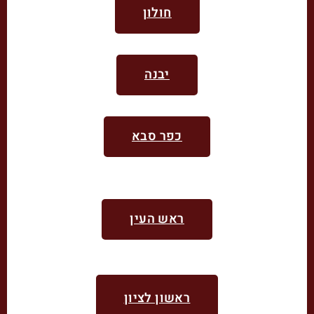
חולון
יבנה
כפר סבא
ראש העין​
ראשון לציון