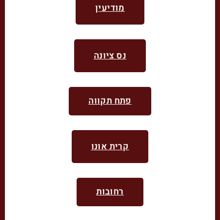
מודיעין
נס ציונה
פתח תקווה
קרית אונו
רחובות