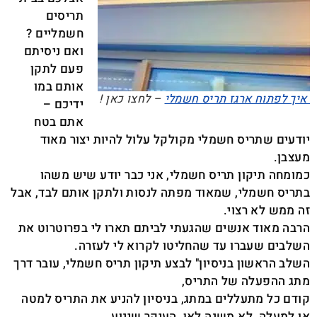
תריסים
חשמליים ?
ואם ניסיתם
פעם לתקן
אותם במו
איך לפתוח ארגז תריס חשמלי
– לחצו כאן !
ידיכם –
אתם בטח
יודעים שתריס חשמלי מקולקל עלול להיות יצור מאוד
מעצבן.
כמומחה תיקון תריס חשמלי, אני כבר יודע שיש משהו
בתריס חשמלי, שמאוד מפתה לנסות ולתקן אותם לבד, אבל
זה ממש לא רצוי.
הרבה מאוד אנשים שהגעתי לביתם תארו לי בפרוטרוט את
השלבים שעברו עד שהחליטו לקרוא לי לעזרה.
השלב הראשון בניסיון" לבצע תיקון תריס חשמלי, עובר דרך
מתג ההפעלה של התריס,
קודם כל מתעללים במתג, בניסיון להניע את התריס למטה
או למעלה, לא משנה לאן, העיקר שינוע.